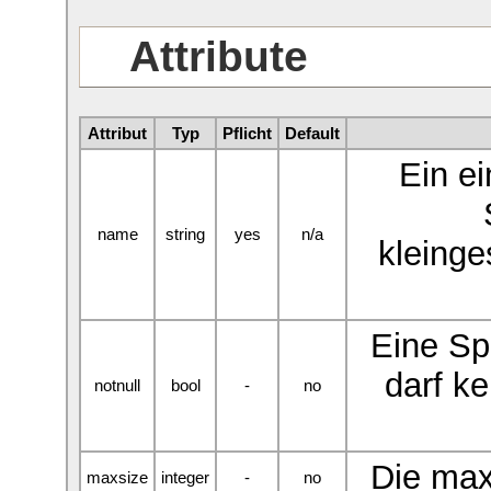
Attribute
Attribut
Typ
Pflicht
Default
Ein e
name
string
yes
n/a
kleinge
Eine Spa
darf k
notnull
bool
-
no
Die max
maxsize
integer
-
no