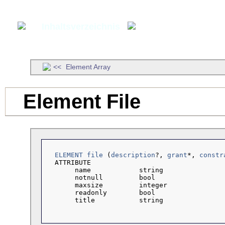
Inhaltsverzeichnis
Artikel
Element Array
Element File
ELEMENT file
 (
description
?, 
grant
*, 
constr
  ATTRIBUTE

       name            string

       notnull         bool

       maxsize         integer

       readonly        bool

       title           string
