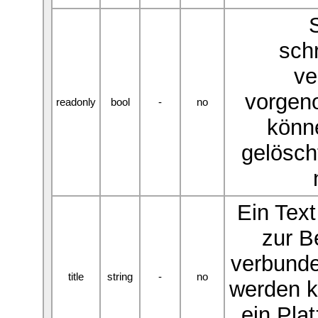
sch
ve
vorgen
readonly
bool
-
no
könne
gelösch
Ein Text
zur B
verbund
title
string
-
no
werden k
ein Plat