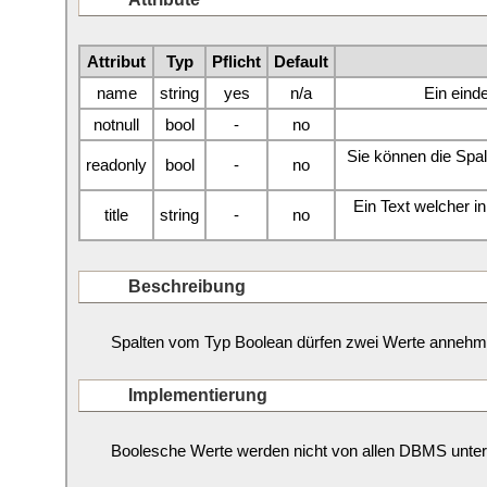
Attribut
Typ
Pflicht
Default
name
string
yes
n/a
Ein eind
notnull
bool
-
no
Sie können die Spa
readonly
bool
-
no
Ein Text welcher i
title
string
-
no
Beschreibung
Spalten vom Typ Boolean dürfen zwei Werte annehme
Implementierung
Boolesche Werte werden nicht von allen DBMS unterst