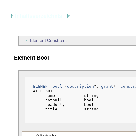
Inhaltsverzeichnis
Artikel
Element Constraint
Element Bool
ELEMENT bool
 (
description
?, 
grant
*, 
constr
  ATTRIBUTE

       name            string

       notnull         bool

       readonly        bool

       title           string

Attribute