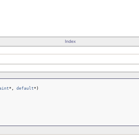
Index
aint
*, 
default
*)
